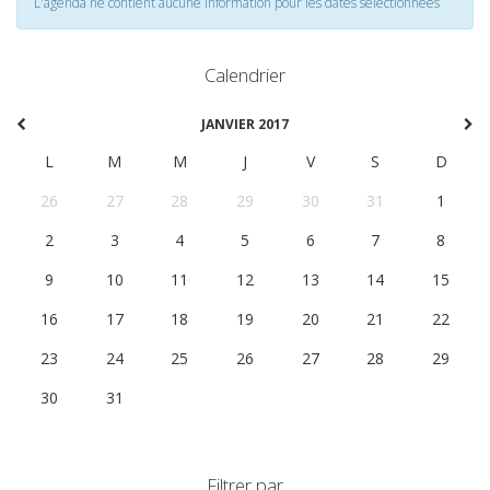
L'agenda ne contient aucune information pour les dates selectionnées
Calendrier
JANVIER 2017
L
M
M
J
V
S
D
26
27
28
29
30
31
1
2
3
4
5
6
7
8
9
10
11
12
13
14
15
16
17
18
19
20
21
22
23
24
25
26
27
28
29
30
31
1
2
3
4
5
Filtrer par