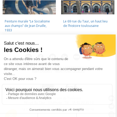
Peinture murale “Le Socialisme
Le 69 rue du Taur, un haut lieu
aux champs” de Jean Druille,
de l’histoire toulousaine
1933
LA CINÉMATHÈQUE
·
CONTACTS
·
LETTRE D'INFORMATION
·
PARTENAIRES
·
MENTIONS LÉGALES
La Cinémathèque de Toulouse
69 rue du Taur - Toulouse - Tél. : 05 62 30 30 10
La Cinémathèque de Toulouse © 2015. Tous droits réservés.