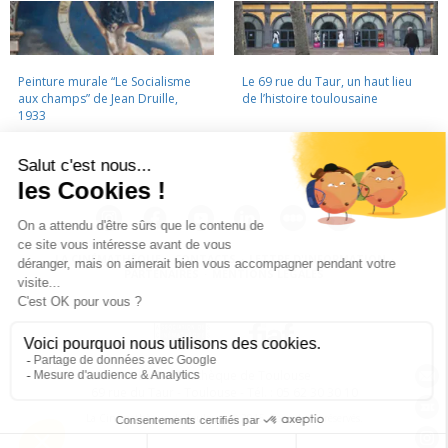
Peinture murale “Le Socialisme
Le 69 rue du Taur, un haut lieu
aux champs” de Jean Druille,
de l’histoire toulousaine
1933
LA CINÉMATHÈQUE
·
CONTACTS
·
LETTRE D'INFORMATION
·
PARTENAIRES
·
MENTIONS LÉGALES
La Cinémathèque de Toulouse
69 rue du Taur - Toulouse - Tél. : 05 62 30 30 10
La Cinémathèque de Toulouse © 2015. Tous droits réservés.