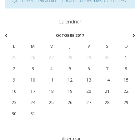
L'agenda ne contient aucune information pour les dates selectionnées
Calendrier
OCTOBRE 2017
L
M
M
J
V
S
D
25
26
27
28
29
30
1
2
3
4
5
6
7
8
9
10
11
12
13
14
15
16
17
18
19
20
21
22
23
24
25
26
27
28
29
30
31
1
2
3
4
5
Filtrer par