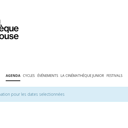
PROGRAMMATION
EXPOSITIONS
COLLECTIONS
COLLECTIONS EN LIGNE
BIBLIOTHÈQUE
ÉDUCATION
ESPACE PRO
AGENDA
CYCLES
ÉVÉNEMENTS
LA CINÉMATHÈQUE JUNIOR
FESTIVALS
ation pour les dates selectionnées