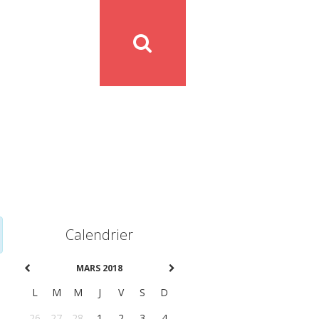
Calendrier
MARS 2018
L
M
M
J
V
S
D
26
27
28
1
2
3
4