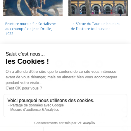
Peinture murale “Le Socialisme
Le 69 rue du Taur, un haut lieu
aux champs” de Jean Druille,
de l’histoire toulousaine
1933
LA CINÉMATHÈQUE
·
CONTACTS
·
LETTRE D'INFORMATION
·
PARTENAIRES
·
MENTIONS LÉGALES
La Cinémathèque de Toulouse
69 rue du Taur - Toulouse - Tél. : 05 62 30 30 10
La Cinémathèque de Toulouse © 2015. Tous droits réservés.