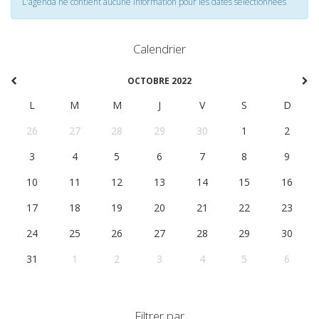
L'agenda ne contient aucune information pour les dates selectionnées
Calendrier
OCTOBRE 2022
L
M
M
J
V
S
D
26
27
28
29
30
1
2
3
4
5
6
7
8
9
10
11
12
13
14
15
16
17
18
19
20
21
22
23
24
25
26
27
28
29
30
31
1
2
3
4
5
6
Filtrer par