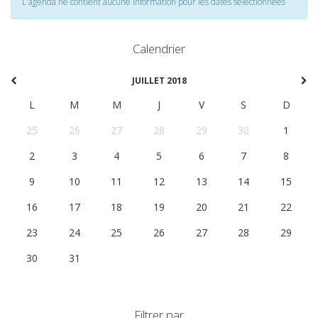
L'agenda ne contient aucune information pour les dates selectionnées
Calendrier
JUILLET 2018
L
M
M
J
V
S
D
25
26
27
28
29
30
1
2
3
4
5
6
7
8
9
10
11
12
13
14
15
16
17
18
19
20
21
22
23
24
25
26
27
28
29
30
31
1
2
3
4
5
Filtrer par