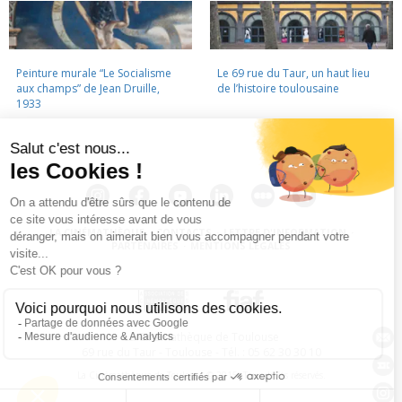
Peinture murale “Le Socialisme
Le 69 rue du Taur, un haut lieu
aux champs” de Jean Druille,
de l’histoire toulousaine
1933
LA CINÉMATHÈQUE
·
CONTACTS
·
LETTRE D'INFORMATION
·
PARTENAIRES
·
MENTIONS LÉGALES
La Cinémathèque de Toulouse
69 rue du Taur - Toulouse - Tél. : 05 62 30 30 10
La Cinémathèque de Toulouse © 2015. Tous droits réservés.