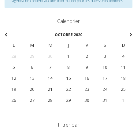
L'agenda ne contient aucune information pour les dates selectionnées
Calendrier
OCTOBRE 2020
L
M
M
J
V
S
D
28
29
30
1
2
3
4
5
6
7
8
9
10
11
12
13
14
15
16
17
18
19
20
21
22
23
24
25
26
27
28
29
30
31
1
Filtrer par