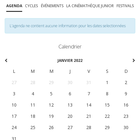
AGENDA
CYCLES
ÉVÉNEMENTS
LA CINÉMATHÈQUE JUNIOR
FESTIVALS
L'agenda ne contient aucune information pour les dates selectionnées
Calendrier
JANVIER 2022
L
M
M
J
V
S
D
27
28
29
30
31
1
2
3
4
5
6
7
8
9
10
11
12
13
14
15
16
17
18
19
20
21
22
23
24
25
26
27
28
29
30
31
1
2
3
4
5
6