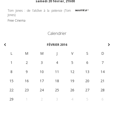
samedi 20 février, 21h00
Tom Jones : de l’alcôve à la potence (Tom
Jones)
Free Cinema
Calendrier
FÉVRIER 2016
L
M
M
J
V
S
D
1
2
3
4
5
6
7
8
9
10
11
12
13
14
15
16
17
18
19
20
21
22
23
24
25
26
27
28
29
1
2
3
4
5
6