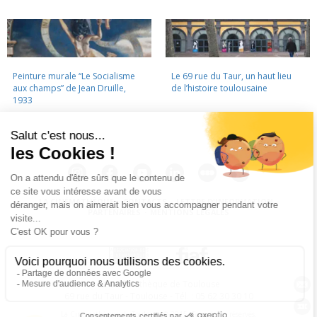
Peinture murale “Le Socialisme
Le 69 rue du Taur, un haut lieu
aux champs” de Jean Druille,
de l’histoire toulousaine
1933
LA CINÉMATHÈQUE
·
CONTACTS
·
LETTRE D'INFORMATION
·
PARTENAIRES
·
MENTIONS LÉGALES
La Cinémathèque de Toulouse
69 rue du Taur - Toulouse - Tél. : 05 62 30 30 10
La Cinémathèque de Toulouse © 2015. Tous droits réservés.