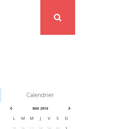
Calendrier
MAI 2016
L
M
M
J
V
S
D
25
26
27
28
29
30
1