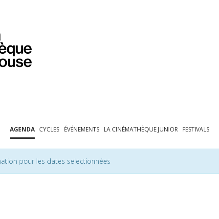
PROGRAMMATION
EXPOSITIONS
COLLECTIONS
COLLECTIONS EN LIGNE
BIBLIOTHÈQUE
ÉDUCATION
ESPACE PRO
AGENDA
CYCLES
ÉVÉNEMENTS
LA CINÉMATHÈQUE JUNIOR
FESTIVALS
ation pour les dates selectionnées