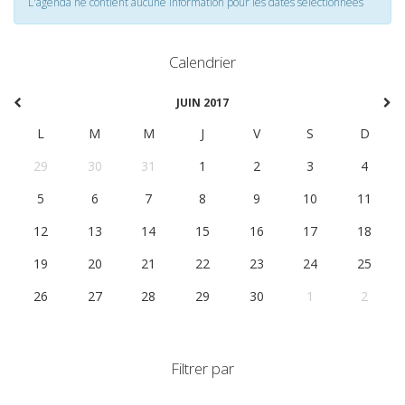
L'agenda ne contient aucune information pour les dates selectionnées
Calendrier
JUIN 2017
L
M
M
J
V
S
D
29
30
31
1
2
3
4
5
6
7
8
9
10
11
12
13
14
15
16
17
18
19
20
21
22
23
24
25
26
27
28
29
30
1
2
Filtrer par