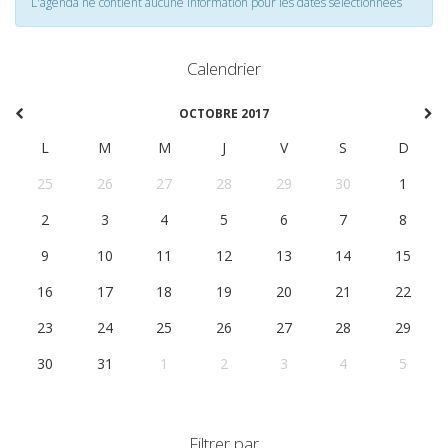
L'agenda ne contient aucune information pour les dates selectionnées
Calendrier
OCTOBRE 2017
L
M
M
J
V
S
D
25
26
27
28
29
30
1
2
3
4
5
6
7
8
9
10
11
12
13
14
15
16
17
18
19
20
21
22
23
24
25
26
27
28
29
30
31
1
2
3
4
5
Filtrer par