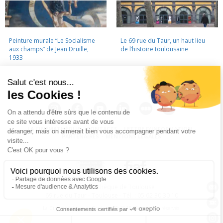
Peinture murale “Le Socialisme
Le 69 rue du Taur, un haut lieu
aux champs” de Jean Druille,
de l’histoire toulousaine
1933
LA CINÉMATHÈQUE
·
CONTACTS
·
LETTRE D'INFORMATION
·
PARTENAIRES
·
MENTIONS LÉGALES
La Cinémathèque de Toulouse
69 rue du Taur - Toulouse - Tél. : 05 62 30 30 10
La Cinémathèque de Toulouse © 2015. Tous droits réservés.