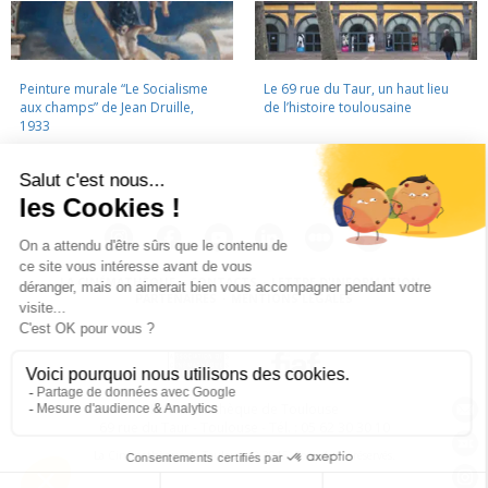
Peinture murale “Le Socialisme
Le 69 rue du Taur, un haut lieu
aux champs” de Jean Druille,
de l’histoire toulousaine
1933
LA CINÉMATHÈQUE
·
CONTACTS
·
LETTRE D'INFORMATION
·
PARTENAIRES
·
MENTIONS LÉGALES
La Cinémathèque de Toulouse
69 rue du Taur - Toulouse - Tél. : 05 62 30 30 10
La Cinémathèque de Toulouse © 2015. Tous droits réservés.