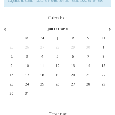
L'agenda ne contient aucune information pour les dates selectionnées
Calendrier
JUILLET 2018
L
M
M
J
V
S
D
25
26
27
28
29
30
1
2
3
4
5
6
7
8
9
10
11
12
13
14
15
16
17
18
19
20
21
22
23
24
25
26
27
28
29
30
31
1
2
3
4
5
Filtrer par