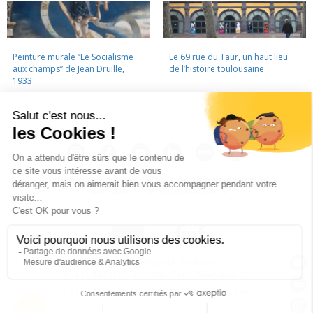
Peinture murale “Le Socialisme
Le 69 rue du Taur, un haut lieu
aux champs” de Jean Druille,
de l’histoire toulousaine
1933
LA CINÉMATHÈQUE
·
CONTACTS
·
LETTRE D'INFORMATION
·
PARTENAIRES
·
MENTIONS LÉGALES
La Cinémathèque de Toulouse
69 rue du Taur - Toulouse - Tél. : 05 62 30 30 10
La Cinémathèque de Toulouse © 2015. Tous droits réservés.