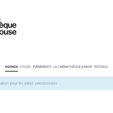
PROGRAMMATION
EXPOSITIONS
COLLECTIONS
COLLECTIONS EN LIGNE
BIBLIOTHÈQUE
ÉDUCATION
ESPACE PRO
AGENDA
CYCLES
ÉVÉNEMENTS
LA CINÉMATHÈQUE JUNIOR
FESTIVALS
ation pour les dates selectionnées