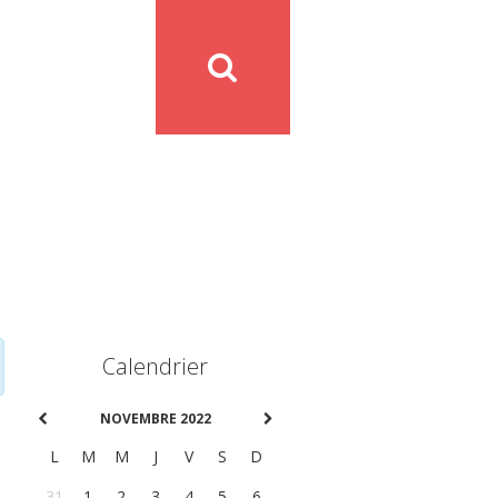
Calendrier
NOVEMBRE 2022
L
M
M
J
V
S
D
31
1
2
3
4
5
6