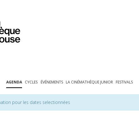
PROGRAMMATION
EXPOSITIONS
COLLECTIONS
COLLECTIONS EN LIGNE
BIBLIOTHÈQUE
ÉDUCATION
ESPACE PRO
AGENDA
CYCLES
ÉVÉNEMENTS
LA CINÉMATHÈQUE JUNIOR
FESTIVALS
ation pour les dates selectionnées