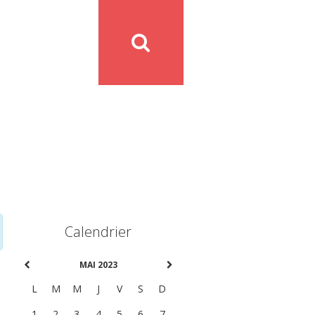
Calendrier
MAI 2023
L
M
M
J
V
S
D
1
2
3
4
5
6
7