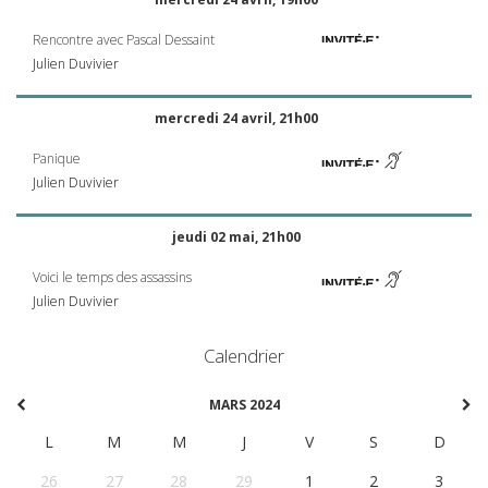
Rencontre avec Pascal Dessaint
Julien Duvivier
mercredi 24 avril, 21h00
Panique
Julien Duvivier
jeudi 02 mai, 21h00
Voici le temps des assassins
Julien Duvivier
Calendrier
MARS 2024
L
M
M
J
V
S
D
26
27
28
29
1
2
3