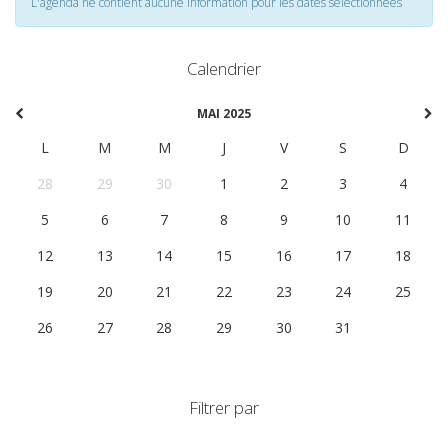
L'agenda ne contient aucune information pour les dates selectionnées
Calendrier
MAI 2025
L
M
M
J
V
S
D
28
29
30
1
2
3
4
5
6
7
8
9
10
11
12
13
14
15
16
17
18
19
20
21
22
23
24
25
26
27
28
29
30
31
1
Filtrer par