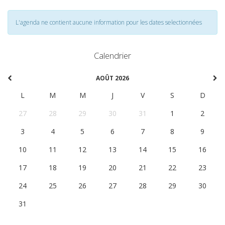
L'agenda ne contient aucune information pour les dates selectionnées
Calendrier
AOÛT 2026
L
M
M
J
V
S
D
27
28
29
30
31
1
2
3
4
5
6
7
8
9
10
11
12
13
14
15
16
17
18
19
20
21
22
23
24
25
26
27
28
29
30
31
1
2
3
4
5
6