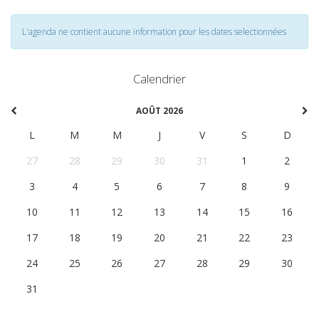
L'agenda ne contient aucune information pour les dates selectionnées
Calendrier
AOÛT 2026
L
M
M
J
V
S
D
27
28
29
30
31
1
2
3
4
5
6
7
8
9
10
11
12
13
14
15
16
17
18
19
20
21
22
23
24
25
26
27
28
29
30
31
1
2
3
4
5
6