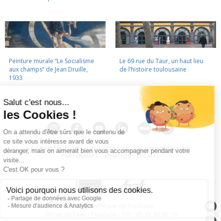
Peinture murale “Le Socialisme
Le 69 rue du Taur, un haut lieu
aux champs” de Jean Druille,
de l’histoire toulousaine
1933
LA CINÉMATHÈQUE
·
CONTACTS
·
LETTRE D'INFORMATION
·
PARTENAIRES
·
MENTIONS LÉGALES
La Cinémathèque de Toulouse
69 rue du Taur - Toulouse - Tél. : 05 62 30 30 10