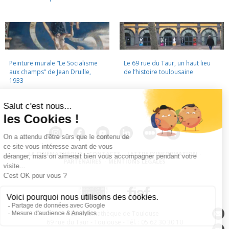
Peinture murale “Le Socialisme
Le 69 rue du Taur, un haut lieu
aux champs” de Jean Druille,
de l’histoire toulousaine
1933
LA CINÉMATHÈQUE
·
CONTACTS
·
LETTRE D'INFORMATION
·
PARTENAIRES
·
MENTIONS LÉGALES
La Cinémathèque de Toulouse
69 rue du Taur - Toulouse - Tél. : 05 62 30 30 10