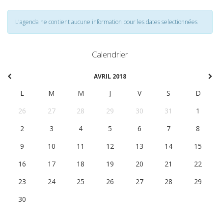
L'agenda ne contient aucune information pour les dates selectionnées
Calendrier
AVRIL 2018
L
M
M
J
V
S
D
26
27
28
29
30
31
1
2
3
4
5
6
7
8
9
10
11
12
13
14
15
16
17
18
19
20
21
22
23
24
25
26
27
28
29
30
1
2
3
4
5
6