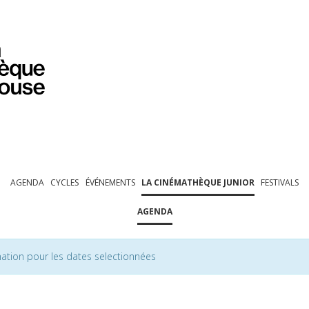
PROGRAMMATION
EXPOSITIONS
COLLECTIONS
COLLECTIONS EN LIGNE
BIBLIOTHÈQUE
ÉDUCATION
ESPACE PRO
AGENDA
CYCLES
ÉVÉNEMENTS
LA CINÉMATHÈQUE JUNIOR
FESTIVALS
AGENDA
ation pour les dates selectionnées