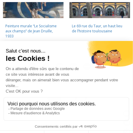
Peinture murale “Le Socialisme
Le 69 rue du Taur, un haut lieu
aux champs” de Jean Druille,
de l’histoire toulousaine
1933
LA CINÉMATHÈQUE
·
CONTACTS
·
LETTRE D'INFORMATION
·
PARTENAIRES
·
MENTIONS LÉGALES
La Cinémathèque de Toulouse
69 rue du Taur - Toulouse - Tél. : 05 62 30 30 10
La Cinémathèque de Toulouse © 2015. Tous droits réservés.