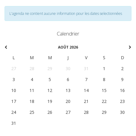
L'agenda ne contient aucune information pour les dates selectionnées
Calendrier
AOÛT 2026
L
M
M
J
V
S
D
27
28
29
30
31
1
2
3
4
5
6
7
8
9
10
11
12
13
14
15
16
17
18
19
20
21
22
23
24
25
26
27
28
29
30
31
1
2
3
4
5
6