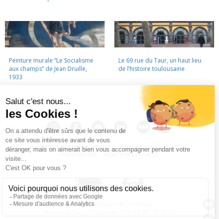
Peinture murale “Le Socialisme
Le 69 rue du Taur, un haut lieu
aux champs” de Jean Druille,
de l’histoire toulousaine
1933
LA CINÉMATHÈQUE
·
CONTACTS
·
LETTRE D'INFORMATION
·
PARTENAIRES
·
MENTIONS LÉGALES
La Cinémathèque de Toulouse
69 rue du Taur - Toulouse - Tél. : 05 62 30 30 10