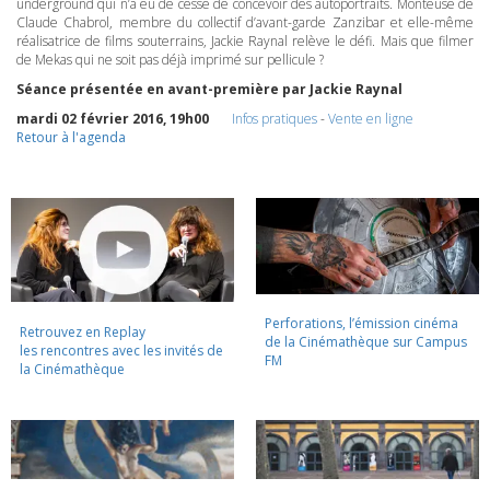
underground qui n’a eu de cesse de concevoir des autoportraits. Monteuse de
Claude Chabrol, membre du collectif d’avant-garde Zanzibar et elle-même
réalisatrice de films souterrains, Jackie Raynal relève le défi. Mais que filmer
de Mekas qui ne soit pas déjà imprimé sur pellicule ?
Séance présentée en avant-première par Jackie Raynal
mardi 02 février 2016, 19h00
Infos pratiques
-
Vente en ligne
Retour à l'agenda
Perforations, l’émission cinéma
Retrouvez en Replay
de la Cinémathèque sur Campus
les rencontres avec les invités de
FM
la Cinémathèque