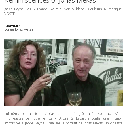
Jackie Raynal. 2015. France. 52 min. Noir & blanc / Couleurs. Numérique.
VOSTF
.
Soirée Jonas Mekas
Lui-même portraitiste de cinéastes renommés grâce à l’indispensable série
« Cinéastes de notre temps », André S. Labarthe confie une mission
impossible à Jackie Raynal : réaliser le portrait de Jonas Mekas, un cinéaste