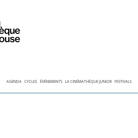
PROGRAMMATION
EXPOSITIONS
COLLECTIONS
COLLECTIONS EN LIGNE
BIBLIOTHÈQUE
ÉDUCATION
ESPACE PRO
AGENDA
CYCLES
ÉVÉNEMENTS
LA CINÉMATHÈQUE JUNIOR
FESTIVALS