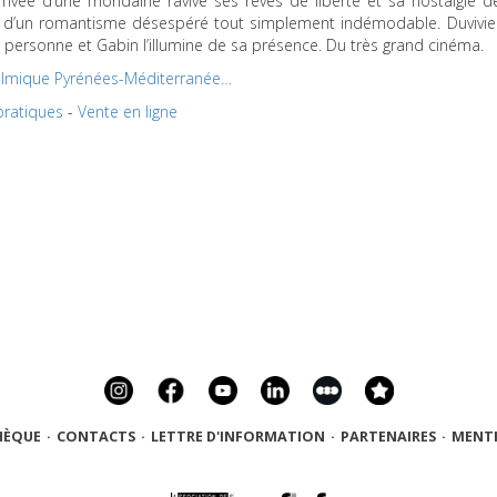
arrivée d’une mondaine ravive ses rêves de liberté et sa nostalgie d
ais d’un romantisme désespéré tout simplement indémodable. Duvivie
personne et Gabin l’illumine de sa présence. Du très grand cinéma.
ilmique Pyrénées-Méditerranée…
pratiques
-
Vente en ligne
HÈQUE
·
CONTACTS
·
LETTRE D'INFORMATION
·
PARTENAIRES
·
MENTI