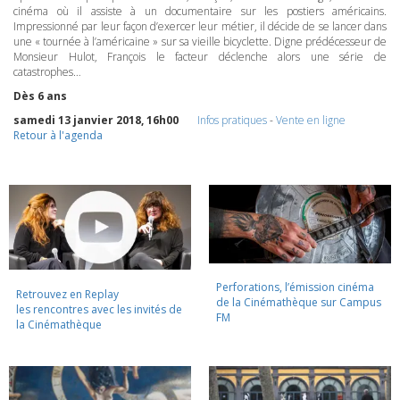
cinéma où il assiste à un documentaire sur les postiers américains.
Impressionné par leur façon d’exercer leur métier, il décide de se lancer dans
une « tournée à l’américaine » sur sa vieille bicyclette. Digne prédécesseur de
Monsieur Hulot, François le facteur déclenche alors une série de
catastrophes…
Dès 6 ans
samedi 13 janvier 2018, 16h00
Infos pratiques
-
Vente en ligne
Retour à l'agenda
Perforations, l’émission cinéma
Retrouvez en Replay
de la Cinémathèque sur Campus
les rencontres avec les invités de
FM
la Cinémathèque