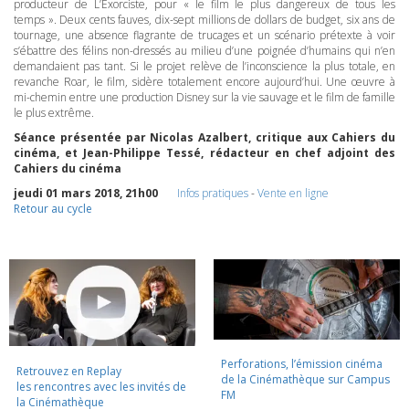
producteur de L’Exorciste, pour « le film le plus dangereux de tous les
temps ». Deux cents fauves, dix-sept millions de dollars de budget, six ans de
tournage, une absence flagrante de trucages et un scénario prétexte à voir
s’ébattre des félins non-dressés au milieu d’une poignée d’humains qui n’en
demandaient pas tant. Si le projet relève de l’inconscience la plus totale, en
revanche Roar, le film, sidère totalement encore aujourd’hui. Une œuvre à
mi-chemin entre une production Disney sur la vie sauvage et le film de famille
le plus extrême.
Séance présentée par Nicolas Azalbert, critique aux Cahiers du
cinéma, et Jean-Philippe Tessé, rédacteur en chef adjoint des
Cahiers du cinéma
jeudi 01 mars 2018, 21h00
Infos pratiques
-
Vente en ligne
Retour au cycle
Perforations, l’émission cinéma
Retrouvez en Replay
de la Cinémathèque sur Campus
les rencontres avec les invités de
FM
la Cinémathèque