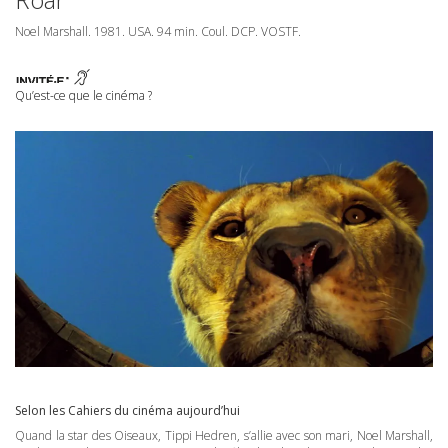
Noel Marshall. 1981.
USA
. 94 min. Coul.
DCP
.
VOSTF
.
Qu’est-ce que le cinéma ?
Selon les Cahiers du cinéma aujourd’hui
Quand la star des Oiseaux, Tippi Hedren, s’allie avec son mari, Noel Marshall,