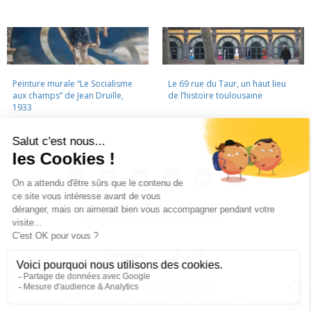
Peinture murale “Le Socialisme
Le 69 rue du Taur, un haut lieu
aux champs” de Jean Druille,
de l’histoire toulousaine
1933
LA CINÉMATHÈQUE
·
CONTACTS
·
LETTRE D'INFORMATION
·
PARTENAIRES
·
MENTIONS LÉGALES
La Cinémathèque de Toulouse
69 rue du Taur - Toulouse - Tél. : 05 62 30 30 10