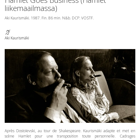
liikemaailmassa)
Aki Kaurismäki. 1987. Fin. 86 min. N&b.
DCP
.
VOSTF
.
Aki Kaurismäki
Après Dostoïevski, au tour de Shakespeare. Kaurismäki adapte et met en
scène Hamlet pour une transposition toute personnelle. Cadrages