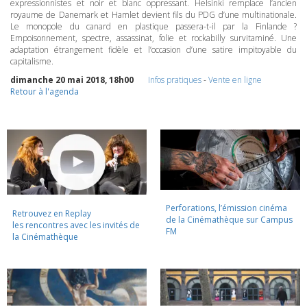
expressionnistes et noir et blanc oppressant. Helsinki remplace l’ancien
royaume de Danemark et Hamlet devient fils du
PDG
d’une multinationale.
Le monopole du canard en plastique passera-t-il par la Finlande ?
Empoisonnement, spectre, assassinat, folie et rockabilly survitaminé. Une
adaptation étrangement fidèle et l’occasion d’une satire impitoyable du
capitalisme.
dimanche 20 mai 2018, 18h00
Infos pratiques
-
Vente en ligne
Retour à l'agenda
Perforations, l’émission cinéma
Retrouvez en Replay
de la Cinémathèque sur Campus
les rencontres avec les invités de
FM
la Cinémathèque