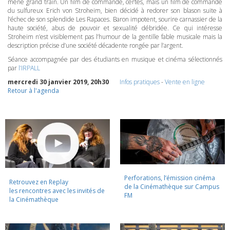
mène grand train. Un film de commande, certes, mais un film de commande
du sulfureux Erich von Stroheim, bien décidé à redorer son blason suite à
l’échec de son splendide Les Rapaces. Baron impotent, sourire carnassier de la
haute société, abus de pouvoir et sexualité débridée. Ce qui intéresse
Stroheim n’est visiblement pas l’humour de la gentille fable musicale mais la
description précise d’une société décadente rongée par l’argent.
Séance accompagnée par des étudiants en musique et cinéma sélectionnés
par
l’IRPALL
mercredi 30 janvier 2019, 20h30
Infos pratiques
-
Vente en ligne
Retour à l'agenda
Perforations, l’émission cinéma
Retrouvez en Replay
de la Cinémathèque sur Campus
les rencontres avec les invités de
FM
la Cinémathèque