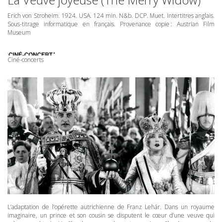
Erich von Stroheim. 1924.
USA
. 124 min. N&b.
DCP
. Muet. Intertitres anglais.
Sous-titrage informatique en français. Provenance copie : Austrian Film
Museum
Ciné-concerts
L’adaptation de l’opérette autrichienne de Franz Lehár. Dans un royaume
imaginaire, un prince et son cousin se disputent le cœur d’une veuve qui