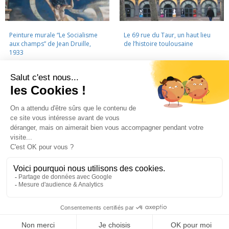
Peinture murale “Le Socialisme
Le 69 rue du Taur, un haut lieu
aux champs” de Jean Druille,
de l’histoire toulousaine
1933
LA CINÉMATHÈQUE
·
CONTACTS
·
LETTRE D'INFORMATION
·
PARTENAIRES
·
MENTIONS LÉGALES
La Cinémathèque de Toulouse
69 rue du Taur - Toulouse - Tél. : 05 62 30 30 10
La Cinémathèque de Toulouse © 2015. Tous droits réservés.