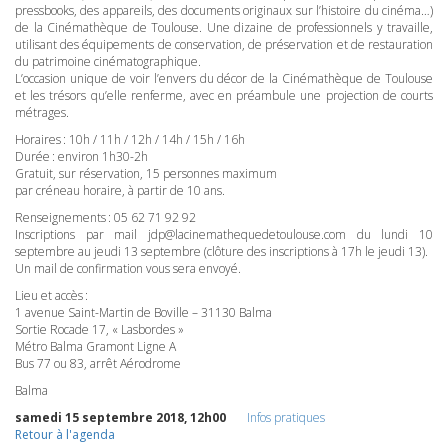
pressbooks, des appareils, des documents originaux sur l’histoire du cinéma…)
de la Cinémathèque de Toulouse. Une dizaine de professionnels y travaille,
utilisant des équipements de conservation, de préservation et de restauration
du patrimoine cinématographique.
L’occasion unique de voir l’envers du décor de la Cinémathèque de Toulouse
et les trésors qu’elle renferme, avec en préambule une projection de courts
métrages.
Horaires : 10h / 11h / 12h / 14h / 15h / 16h
Durée : environ 1h30-2h
Gratuit, sur réservation, 15 personnes maximum
par créneau horaire, à partir de 10 ans.
Renseignements : 05 62 71 92 92
Inscriptions par mail jdp@lacinemathequedetoulouse.com du lundi 10
septembre au jeudi 13 septembre (clôture des inscriptions à 17h le jeudi 13).
Un mail de confirmation vous sera envoyé.
Lieu et accès :
1 avenue Saint-Martin de Boville – 31130 Balma
Sortie Rocade 17, « Lasbordes »
Métro Balma Gramont Ligne A
Bus 77 ou 83, arrêt Aérodrome
Balma
samedi 15 septembre 2018, 12h00
Infos pratiques
Retour à l'agenda