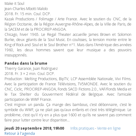
Make it Soul
Jean-Charles Mbotti Malolo
2018. Fr. 15 min. Coul.
DCP
.
Kazak Productions / Folimage / Arte France. Avec le soutien du
CNC
, de la
Région Occitanie, de la Région Auvergne-Rhône-Alpes, de la Ville de Paris, de
la
SACEM
et de la
PROCIREP
-
ANGOA
.
Chicago, hiver 1965. Le Regal Theater accueille James Brown et Solomon
Burke, deux géants de la Soul Music. En coulisses, la tension monte entre le
King of Rock and Soul et le Soul Brother n°1. Mais dans l’Amérique des années
1960, les deux hommes savent que leur musique a des pouvoirs
insoupçonnés.
Pandas dans la brume
Thierry Garance, Juan Rodriguez
2018. Fr. 3 × 2 min. Coul.
DCP
.
Production : Melting Productions, BipTV,
LCP
Assemblée Nationale, Vivi Films.
Avec la participation de France Télévisions, TV5MONDE. Avec le soutien du
CNC
, Ciclic,
PROCIREP
-
ANGOA
, Fonds
SACD
Fictions 2.0.,
VAF
/Fonds Media et
le Tax Shelter du Gouverment Fédéral de Belgique. Avec l’amicale
participation de
WWF
France.
C’est mignon un panda. Ça mange des bambous, c’est débonnaire, c’est le
symbole du
WWF
, ça ne plait pas qu’aux enfants et c’est très télégénique. Le
problème, c’est qu’il n’y en a plus que 1600 et qu’ils ne savent pas comment
faire pour lutter contre leur disparition…
jeudi 20 septembre 2018, 19h00
Infos pratiques
-
Vente en ligne
Retour à l'agenda