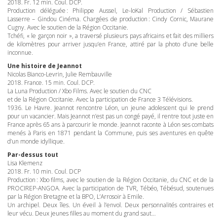
2018. Fr. 12 min. Coul.
DCP
.
Production déléguée : Philippe Aussel, Le-loKal Production / Sébastien
Lasserre – Gindou Cinéma. Chargées de production : Cindy Cornic, Maurane
Cugny. Avec le soutien de la Région Occitanie.
Tchéfi, « le garçon noir », a traversé plusieurs pays africains et fait des milliers
de kilomètres pour arriver jusqu’en France, attiré par la photo d’une belle
inconnue.
Une histoire de Jeannot
Nicolas Bianco-Levrin, Julie Rembauville
2018. France. 15 min. Coul.
DCP
.
La Luna Production / Xbo Films. Avec le soutien du
CNC
et de la Région Occitanie. Avec la participation de France 3 Télévisions.
1936. Le Havre. Jeannot rencontre Léon, un jeune adolescent qui le prend
pour un vacancier. Mais Jeannot n’est pas un congé payé, il rentre tout juste en
France après 65 ans à parcourir le monde. Jeannot raconte à Léon ses combats
menés à Paris en 1871 pendant la Commune, puis ses aventures en quête
d’un monde idyllique.
Par-dessus tout
Lisa Klemenz
2018. Fr. 10 min. Coul.
DCP
Production : Xbo films, avec le soutien de la Région Occitanie, du
CNC
et de la
PROCIREP
-
ANGOA
. Avec la participation de
TVR
, Tébéo, Tébésud, soutenues
par la Région Bretagne et la
BPO
, L’Arrosoir à Emile.
Un archipel. Deux îles. Un éveil à l’envol. Deux personnalités contraires et
leur vécu. Deux jeunes filles au moment du grand saut…