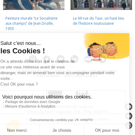
Peinture murale “Le Socialisme
Le 69 rue du Taur, un haut lieu
aux champs” de Jean Druille,
de l’histoire toulousaine
1933
LA CINÉMATHÈQUE
·
CONTACTS
·
LETTRE D'INFORMATION
·
PARTENAIRES
·
MENTIONS LÉGALES
La Cinémathèque de Toulouse
69 rue du Taur - Toulouse - Tél. : 05 62 30 30 10
La Cinémathèque de Toulouse © 2015. Tous droits réservés.