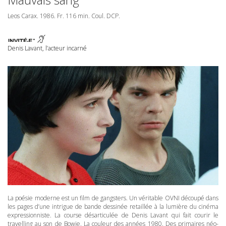
Leos Carax. 1986. Fr. 116 min. Coul.
DCP
.
Denis Lavant, l’acteur incarné
La poésie moderne est un film de gangsters. Un véritable OVNI découpé dans
les pages d’une intrigue de bande dessinée retaillée à la lumière du cinéma
expressionniste. La course désarticulée de Denis Lavant qui fait courir le
travelling au son de Bowie. La couleur des années 1980. Des primaires néo-