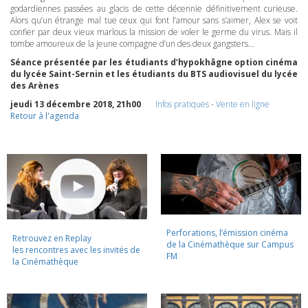
godardiennes passées au glacis de cette décennie définitivement curieuse.
Alors qu’un étrange mal tue ceux qui font l’amour sans s’aimer, Alex se voit
confier par deux vieux marlous la mission de voler le germe du virus. Mais il
tombe amoureux de la jeune compagne d’un des deux gangsters…
Séance présentée par les étudiants d’hypokhâgne option cinéma
du lycée Saint-Sernin et les étudiants du
BTS
audiovisuel du lycée
des Arènes
jeudi 13 décembre 2018, 21h00
Infos pratiques
-
Vente en ligne
Retour à l'agenda
Perforations, l’émission cinéma
Retrouvez en Replay
de la Cinémathèque sur Campus
les rencontres avec les invités de
FM
la Cinémathèque