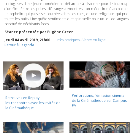
portugaises. Une jeune comédienne débarque à Lisbonne pour le tournage
d’un film. Entre les prises, d’étranges rencontres ; un médecin mélancolique,
un orphelin qui passe ses journées dans les rues, et une religieuse qui prie
toutes les nuits. Une quête sentimentale et spirituelle pour un jeu de langues
ponctué de déchirants fados.
Séance présentée par Eugène Green
jeudi 04 avril 2019, 21h00
Infos pratiques
-
Vente en ligne
Retour à l'agenda
Perforations, l’émission cinéma
Retrouvez en Replay
de la Cinémathèque sur Campus
les rencontres avec les invités de
FM
la Cinémathèque