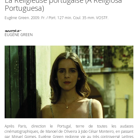
Portuguesa)
Eugène Green. 2009. Fr. / Port. 127 min. Coul. 35 mm.
VOSTF
.
EUGÈNE GREEN
Après Paris, direction le Portugal, terre de toutes les audaces
cinématographiques, de Manoel de Oliveira à João César Monteiro, en passant
par Miguel Gomes. Eugène Green redonne vie au très controversé Lettres