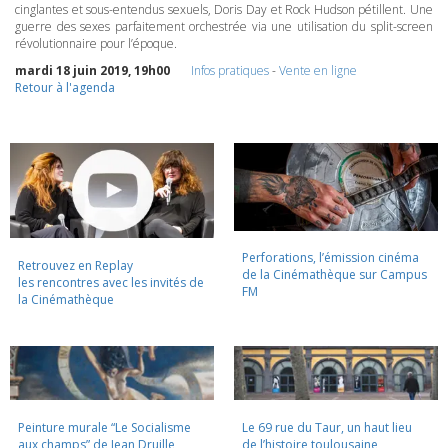
cinglantes et sous-entendus sexuels, Doris Day et Rock Hudson pétillent. Une
guerre des sexes parfaitement orchestrée via une utilisation du split-screen
révolutionnaire pour l’époque.
mardi 18 juin 2019, 19h00
Infos pratiques
-
Vente en ligne
Retour à l'agenda
Perforations, l’émission cinéma
Retrouvez en Replay
de la Cinémathèque sur Campus
les rencontres avec les invités de
FM
la Cinémathèque
Peinture murale “Le Socialisme
Le 69 rue du Taur, un haut lieu
aux champs” de Jean Druille,
de l’histoire toulousaine