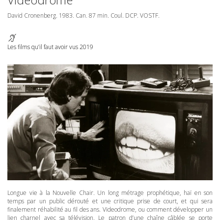
David Cronenberg. 1983. Can. 87 min. Coul.
DCP
.
VOSTF
.
Les films qu’il faut avoir vus 2019
Longue vie à la Nouvelle Chair. Un long métrage prophétique, haï en son
temps par un public dérouté et une critique prise de court, et qui sera
finalement réhabilité au fil des ans. Videodrome, ou comment développer un
lien charnel avec sa télévision. Le patron d’une chaîne câblée se porte