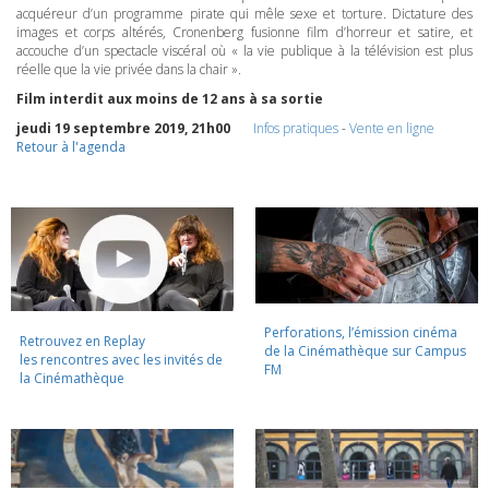
acquéreur d’un programme pirate qui mêle sexe et torture. Dictature des
images et corps altérés, Cronenberg fusionne film d’horreur et satire, et
accouche d’un spectacle viscéral où « la vie publique à la télévision est plus
réelle que la vie privée dans la chair ».
Film interdit aux moins de 12 ans à sa sortie
jeudi 19 septembre 2019, 21h00
Infos pratiques
-
Vente en ligne
Retour à l'agenda
Perforations, l’émission cinéma
Retrouvez en Replay
de la Cinémathèque sur Campus
les rencontres avec les invités de
FM
la Cinémathèque