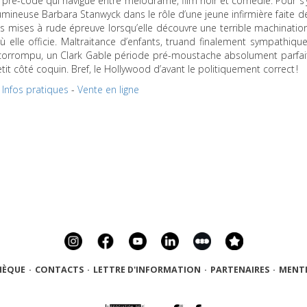
pré-code qui navigue entre mélodrame, film noir et comédie. Pour s’
 lumineuse Barbara Stanwyck dans le rôle d’une jeune infirmière faite d
és mises à rude épreuve lorsqu’elle découvre une terrible machinatio
elle officie. Maltraitance d’enfants, truand finalement sympathique
 corrompu, un Clark Gable période pré-moustache absolument parfai
t côté coquin. Bref, le Hollywood d’avant le politiquement correct !
Infos pratiques
-
Vente en ligne
HÈQUE
·
CONTACTS
·
LETTRE D'INFORMATION
·
PARTENAIRES
·
MENTI