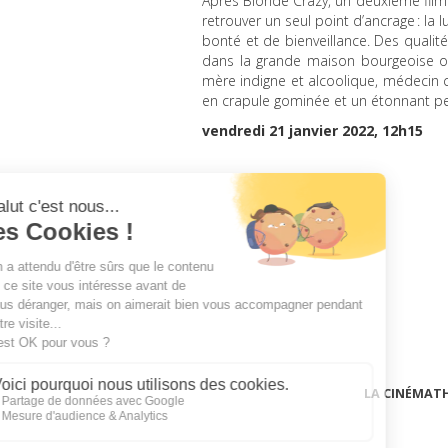
Après Blonde Crazy, un deuxième film 
retrouver un seul point d’ancrage : la
bonté et de bienveillance. Des qualit
dans la grande maison bourgeoise où 
mère indigne et alcoolique, médecin
en crapule gominée et un étonnant peti
vendredi 21 janvier 2022, 12h15
LA CINÉMAT