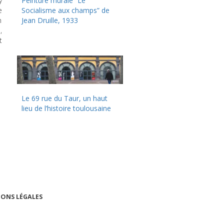
y
Peinture murale “Le
e
Socialisme aux champs” de
n
Jean Druille, 1933
,
t
Le 69 rue du Taur, un haut
lieu de l’histoire toulousaine
ONS LÉGALES