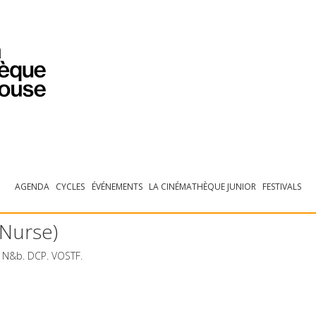
PROGRAMMATION
EXPOSITIONS
COLLECTIONS
COLLECTIONS EN LIGNE
BIBLIOTHÈQUE
ÉDUCATION
ESPACE PRO
AGENDA
CYCLES
ÉVÉNEMENTS
LA CINÉMATHÈQUE JUNIOR
FESTIVALS
 Nurse)
. N&b.
DCP
.
VOSTF
.