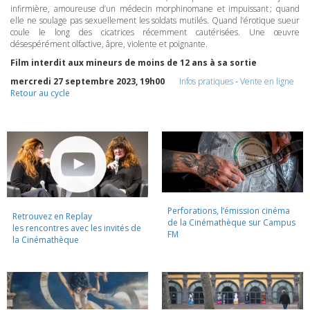
infirmière, amoureuse d’un médecin morphinomane et impuissant ; quand
elle ne soulage pas sexuellement les soldats mutilés. Quand l’érotique sueur
coule le long des cicatrices récemment cautérisées. Une œuvre
désespérément olfactive, âpre, violente et poignante.
Film interdit aux mineurs de moins de 12 ans à sa sortie
mercredi 27 septembre 2023, 19h00
Infos pratiques
-
Vente en ligne
Retour au cycle
Perforations, l’émission cinéma
Retrouvez en Replay
de la Cinémathèque sur Campus
les rencontres avec les invités de
FM
la Cinémathèque