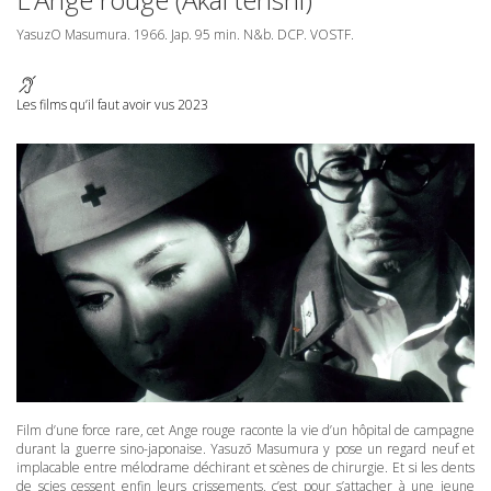
YasuzO Masumura. 1966. Jap. 95 min. N&b.
DCP
.
VOSTF
.
Les films qu’il faut avoir vus 2023
Film d’une force rare, cet Ange rouge raconte la vie d’un hôpital de campagne
durant la guerre sino-japonaise. Yasuzō Masumura y pose un regard neuf et
implacable entre mélodrame déchirant et scènes de chirurgie. Et si les dents
de scies cessent enfin leurs crissements, c’est pour s’attacher à une jeune