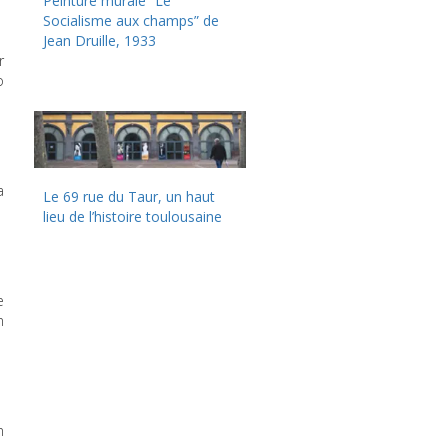
Peinture murale “Le
Socialisme aux champs” de
Jean Druille, 1933
r
o
a
Le 69 rue du Taur, un haut
lieu de l’histoire toulousaine
e
n
n