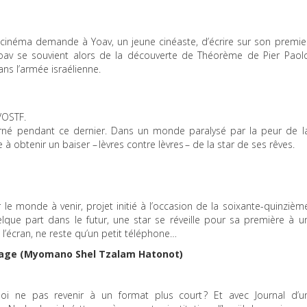
 cinéma demande à Yoav, un jeune cinéaste, d’écrire sur son premie
oav se souvient alors de la découverte de Théorème de Pier Paol
ans l’armée israélienne.
VOSTF
.
rné pendant ce dernier. Dans un monde paralysé par la peur de l
obtenir un baiser – lèvres contre lèvres – de la star de ses rêves.
 le monde à venir, projet initié à l’occasion de la soixante-quinzièm
elque part dans le futur, une star se réveille pour sa première à u
e l’écran, ne reste qu’un petit téléphone…
iage (Myomano Shel Tzalam Hatonot)
oi ne pas revenir à un format plus court ? Et avec Journal d’u