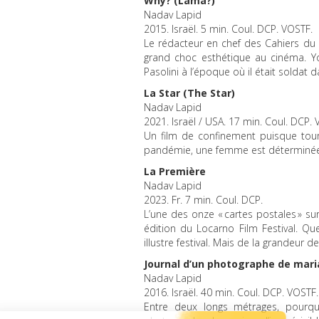
Why? (Lama?)
Nadav Lapid
2015. Israël. 5 min. Coul.
DCP
.
VOSTF
.
Le rédacteur en chef des Cahiers du
grand choc esthétique au cinéma. Y
Pasolini à l’époque où il était soldat d
La Star (The Star)
Nadav Lapid
2021. Israël /
USA
. 17 min. Coul.
DCP
.
Un film de confinement puisque tou
pandémie, une femme est déterminée à 
La Première
Nadav Lapid
2023. Fr. 7 min. Coul.
DCP
.
L’une des onze « cartes postales » sur
édition du Locarno Film Festival. Qu
illustre festival. Mais de la grandeur d
Journal d’un photographe de mar
Nadav Lapid
2016. Israël. 40 min. Coul.
DCP
.
VOSTF
.
Entre deux longs métrages, pourqu