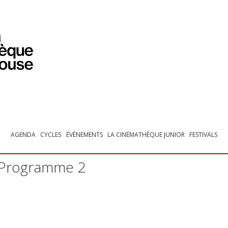
PROGRAMMATION
EXPOSITIONS
COLLECTIONS
COLLECTIONS EN LIGNE
BIBLIOTHÈQUE
ÉDUCATION
ESPACE PRO
AGENDA
CYCLES
ÉVÉNEMENTS
LA CINÉMATHÈQUE JUNIOR
FESTIVALS
 Programme 2