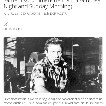
Night and Sunday Morning)
Karel Reisz. 1960. UK. 90 min. N&b.
DCP
.
VOSTF
.
Sorties d'usine
Si les cinéastes de la Nouvelle Vague anglaise parvenaient si bien à décrire un
morne quotidien, ils le devaient en partie à l’excellence de leurs jeunes