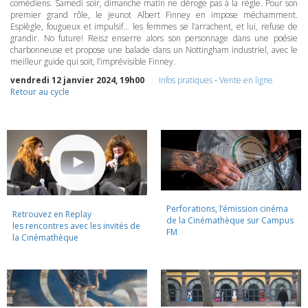
comédiens. Samedi soir, dimanche matin ne déroge pas à la règle. Pour son
premier grand rôle, le jeunot Albert Finney en impose méchamment.
Espiègle, fougueux et impulsif… les femmes se l’arrachent, et lui, refuse de
grandir. No future! Reisz enserre alors son personnage dans une poésie
charbonneuse et propose une balade dans un Nottingham industriel, avec le
meilleur guide qui soit, l’imprévisible Finney.
vendredi 12 janvier 2024, 19h00
Infos pratiques
-
Vente en ligne
Retour au cycle
Perforations, l’émission cinéma
Retrouvez en Replay
de la Cinémathèque sur Campus
les rencontres avec les invités de
FM
la Cinémathèque