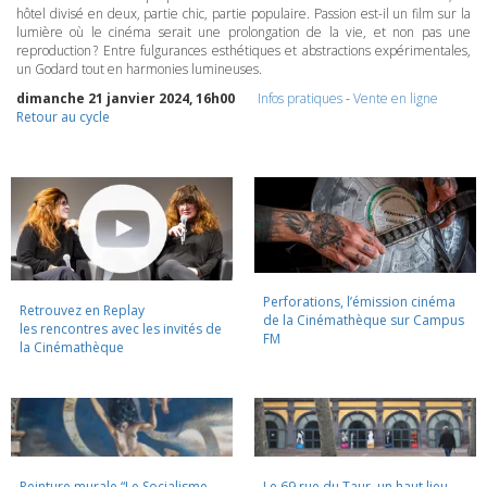
hôtel divisé en deux, partie chic, partie populaire. Passion est-il un film sur la
lumière où le cinéma serait une prolongation de la vie, et non pas une
reproduction ? Entre fulgurances esthétiques et abstractions expérimentales,
un Godard tout en harmonies lumineuses.
dimanche 21 janvier 2024, 16h00
Infos pratiques
-
Vente en ligne
Retour au cycle
Perforations, l’émission cinéma
Retrouvez en Replay
de la Cinémathèque sur Campus
les rencontres avec les invités de
FM
la Cinémathèque
Peinture murale “Le Socialisme
Le 69 rue du Taur, un haut lieu