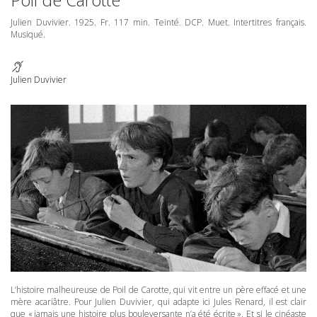
Julien Duvivier. 1925. Fr. 117 min. Teinté.
DCP
. Muet. Intertitres français.
Musiqué.
Julien Duvivier
L’histoire malheureuse de Poil de Carotte, qui vit entre un père effacé et une
mère acariâtre. Pour Julien Duvivier, qui adapte ici Jules Renard, il est clair
que « jamais une histoire plus bouleversante n’a été écrite ». Et si le cinéaste