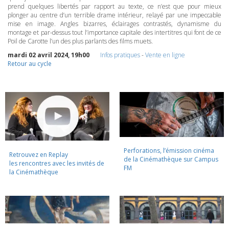
prend quelques libertés par rapport au texte, ce n’est que pour mieux
plonger au centre d’un terrible drame intérieur, relayé par une impeccable
mise en image. Angles bizarres, éclairages contrastés, dynamisme du
montage et par-dessus tout l’importance capitale des intertitres qui font de ce
Poil de Carotte l’un des plus parlants des films muets.
mardi 02 avril 2024, 19h00
Infos pratiques
-
Vente en ligne
Retour au cycle
Perforations, l’émission cinéma
Retrouvez en Replay
de la Cinémathèque sur Campus
les rencontres avec les invités de
FM
la Cinémathèque