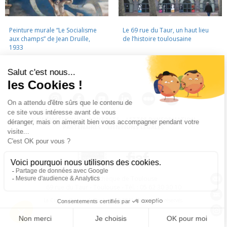
Peinture murale “Le Socialisme
Le 69 rue du Taur, un haut lieu
aux champs” de Jean Druille,
de l’histoire toulousaine
1933
LA CINÉMATHÈQUE
·
CONTACTS
·
LETTRE D'INFORMATION
·
PARTENAIRES
·
MENTIONS LÉGALES
La Cinémathèque de Toulouse
69 rue du Taur - Toulouse - Tél. : 05 62 30 30 10
La Cinémathèque de Toulouse © 2015. Tous droits réservés.