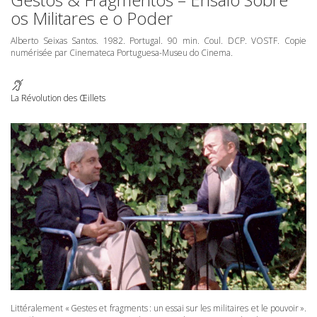
os Militares e o Poder
Alberto Seixas Santos. 1982. Portugal. 90 min. Coul.
DCP
.
VOSTF
. Copie
numérisée par Cinemateca Portuguesa-Museu do Cinema.
La Révolution des Œillets
Littéralement « Gestes et fragments : un essai sur les militaires et le pouvoir ».