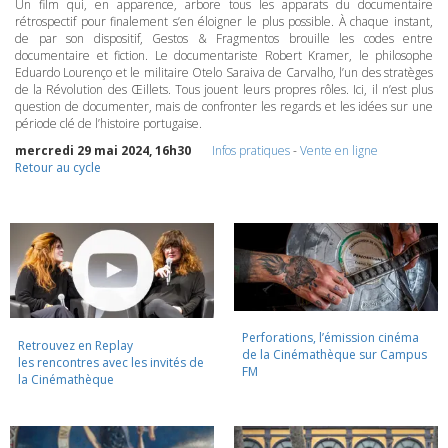
Un film qui, en apparence, arbore tous les apparats du documentaire
rétrospectif pour finalement s’en éloigner le plus possible. À chaque instant,
de par son dispositif, Gestos & Fragmentos brouille les codes entre
documentaire et fiction. Le documentariste Robert Kramer, le philosophe
Eduardo Lourenço et le militaire Otelo Saraiva de Carvalho, l’un des stratèges
de la Révolution des Œillets. Tous jouent leurs propres rôles. Ici, il n’est plus
question de documenter, mais de confronter les regards et les idées sur une
période clé de l’histoire portugaise.
mercredi 29 mai 2024, 16h30
Infos pratiques
-
Vente en ligne
Retour au cycle
Perforations, l’émission cinéma
Retrouvez en Replay
de la Cinémathèque sur Campus
les rencontres avec les invités de
FM
la Cinémathèque