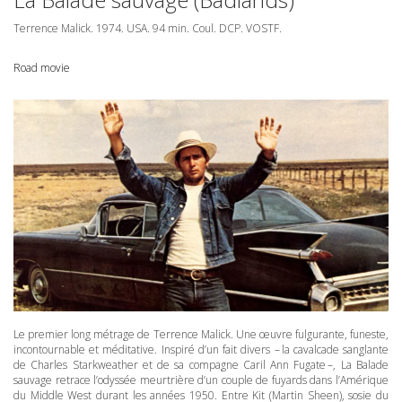
Terrence Malick. 1974.
USA
. 94 min. Coul.
DCP
.
VOSTF
.
Road movie
Le premier long métrage de Terrence Malick. Une œuvre fulgurante, funeste,
incontournable et méditative. Inspiré d’un fait divers – la cavalcade sanglante
de Charles Starkweather et de sa compagne Caril Ann Fugate –, La Balade
sauvage retrace l’odyssée meurtrière d’un couple de fuyards dans l’Amérique
du Middle West durant les années 1950. Entre Kit (Martin Sheen), sosie du