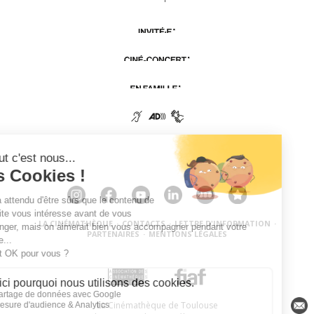
LA CINÉMATHÈQUE
·
CONTACTS
·
LETTRE D'INFORMATION
·
PARTENAIRES
·
MENTIONS LÉGALES
La Cinémathèque de Toulouse