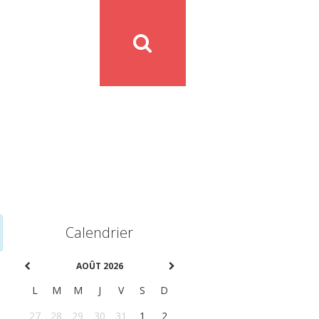
Calendrier
AOÛT 2026
L
M
M
J
V
S
D
27
28
29
30
31
1
2