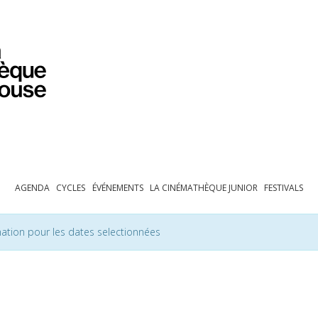
PROGRAMMATION
EXPOSITIONS
COLLECTIONS
COLLECTIONS EN LIGNE
BIBLIOTHÈQUE
ÉDUCATION
ESPACE PRO
AGENDA
CYCLES
ÉVÉNEMENTS
LA CINÉMATHÈQUE JUNIOR
FESTIVALS
ation pour les dates selectionnées