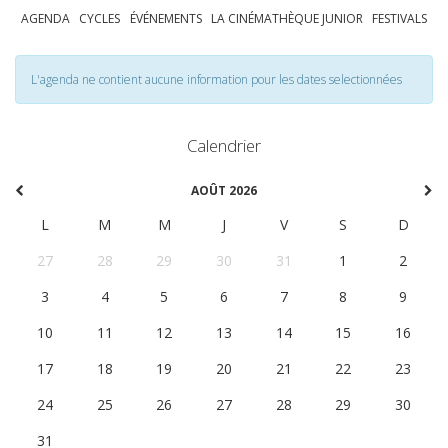
AGENDA
CYCLES
ÉVÉNEMENTS
LA CINÉMATHÈQUE JUNIOR
FESTIVALS
L'agenda ne contient aucune information pour les dates selectionnées
Calendrier
AOÛT 2026
L
M
M
J
V
S
D
27
28
29
30
31
1
2
3
4
5
6
7
8
9
10
11
12
13
14
15
16
17
18
19
20
21
22
23
24
25
26
27
28
29
30
31
1
2
3
4
5
6