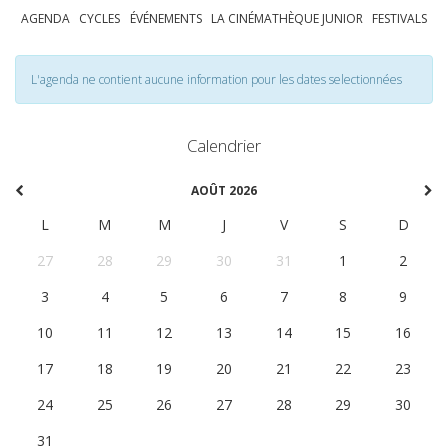
AGENDA
CYCLES
ÉVÉNEMENTS
LA CINÉMATHÈQUE JUNIOR
FESTIVALS
L'agenda ne contient aucune information pour les dates selectionnées
Calendrier
AOÛT 2026
L
M
M
J
V
S
D
27
28
29
30
31
1
2
3
4
5
6
7
8
9
10
11
12
13
14
15
16
17
18
19
20
21
22
23
24
25
26
27
28
29
30
31
1
2
3
4
5
6