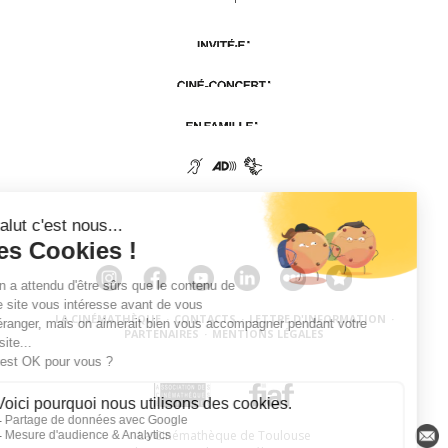
LA CINÉMATHÈQUE
·
CONTACTS
·
LETTRE D'INFORMATION
·
PARTENAIRES
·
MENTIONS LÉGALES
La Cinémathèque de Toulouse