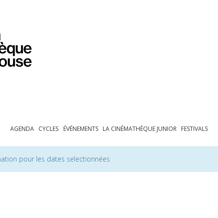
PROGRAMMATION
EXPOSITIONS
COLLECTIONS
COLLECTIONS EN LIGNE
BIBLIOTHÈQUE
ÉDUCATION
ESPACE PRO
AGENDA
CYCLES
ÉVÉNEMENTS
LA CINÉMATHÈQUE JUNIOR
FESTIVALS
ation pour les dates selectionnées