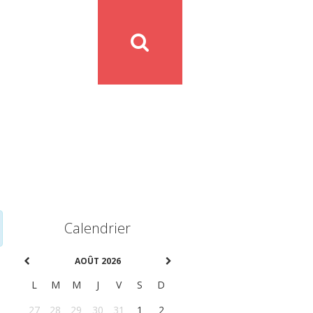
Calendrier
AOÛT 2026
L
M
M
J
V
S
D
27
28
29
30
31
1
2