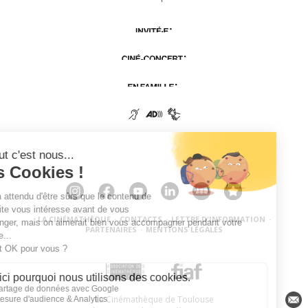
LA CINÉMATHÈQUE
·
CONTACTS
·
LETTRE D'INFORMATION
·
PARTENAIRES
·
MENTIONS LÉGALES
La Cinémathèque de Toulouse